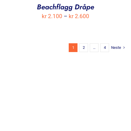
Beachflagg Dråpe
Prisområde:
kr
2.100
–
kr
2.600
kr 2.100
til
kr 2.600
1
2
…
4
Neste