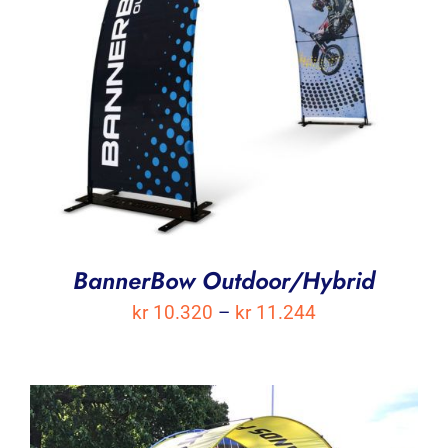
BannerBow Outdoor/Hybrid
Prisområde:
kr
10.320
–
kr
11.244
kr 10.320
til
kr 11.244