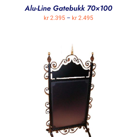
Alu-Line Gatebukk 70×100
Prisområde:
kr
2.395
–
kr
2.495
kr 2.395
til
kr 2.495