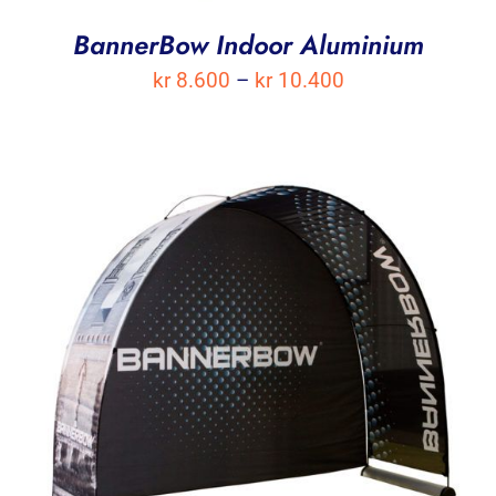
BannerBow Indoor Aluminium
Prisområde:
kr
8.600
–
kr
10.400
kr 8.600
til
kr 10.400