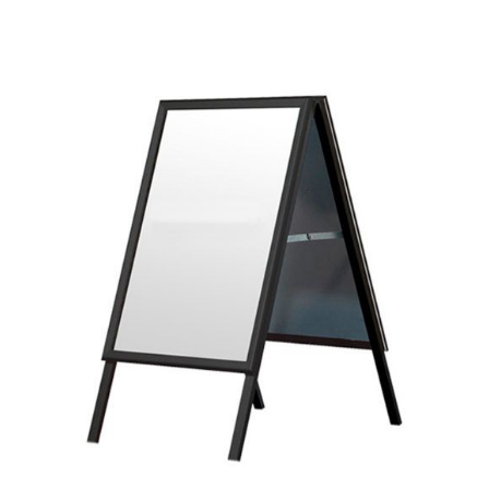
kr 1.895
til
kr 2.195