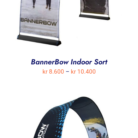
BannerBow Indoor Sort
Prisområde:
kr
8.600
–
kr
10.400
kr 8.600
til
kr 10.400