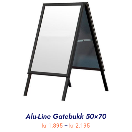
Alu-Line Gatebukk 50×70
Prisområde:
kr
1.895
–
kr
2.195