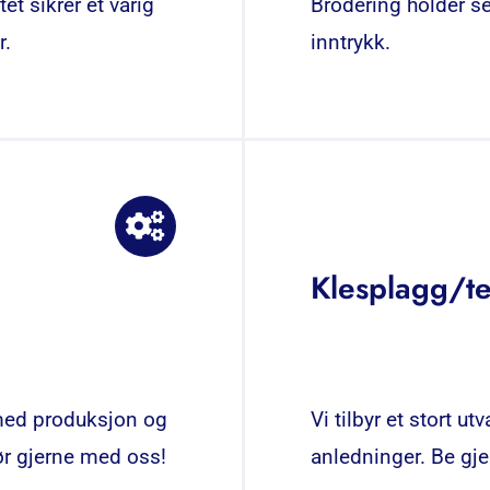
et sikrer et varig
Brodering holder se
r.
inntrykk.
Klesplagg/te
 med produksjon og
Vi tilbyr et stort ut
ør gjerne med oss!
anledninger. Be gje