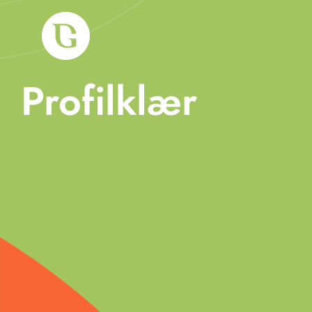
Skip
to
content
Profilklær
Om oss
Tjenester
Arbeid
Produkter
Blogg
Kontakt