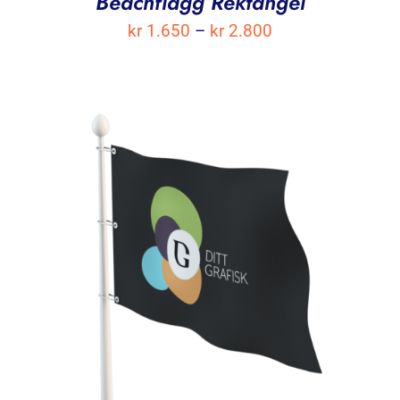
Beachflagg Rektangel
Prisområde:
kr
1.650
–
kr
2.800
kr 1.650
til
kr 2.800