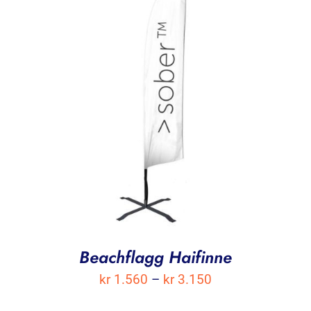
Beachflagg Haifinne
Prisområde:
kr
1.560
–
kr
3.150
kr 1.560