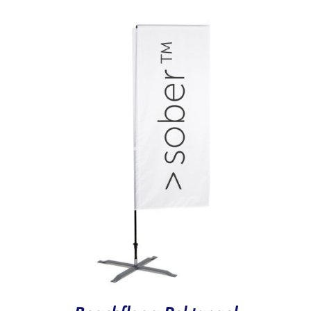
til
kr 3.150