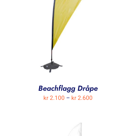
Beachflagg Dråpe
Prisområde:
kr
2.100
–
kr
2.600
kr 2.100
til
kr 2.600