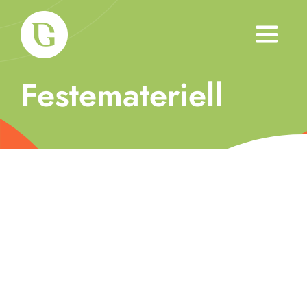
Skip
to
Toggle
content
Naviga
Festemateriell
Om oss
Tjenester
Arbeid
Produkter
Blogg
Kontakt