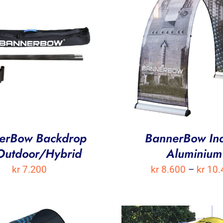
erBow Backdrop
BannerBow In
 Outdoor/Hybrid
Aluminium
kr
7.200
kr
8.600
–
kr
10.