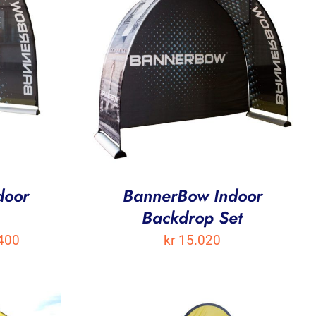
door
BannerBow Indoor
Backdrop Set
Prisområde:
400
kr
15.020
kr 8.600
til
kr 10.400