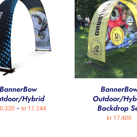
BannerBow
BannerBo
tdoor/Hybrid
Outdoor/Hyb
Backdrop S
Prisområde:
0.320
–
kr
11.244
kr
17.400
kr 10.320
til