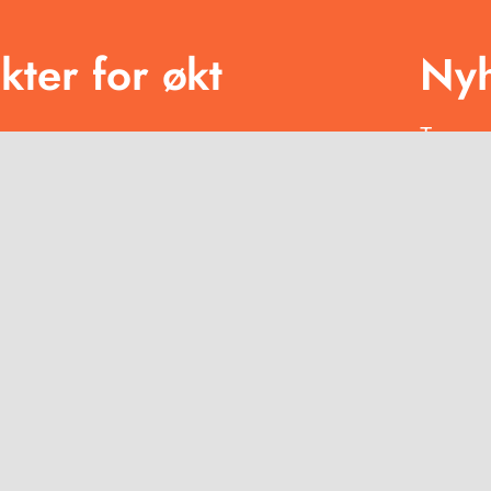
kter for økt
Nyh
Trenger
få verd
kan øke
E-post
Bekreft
Ja, t