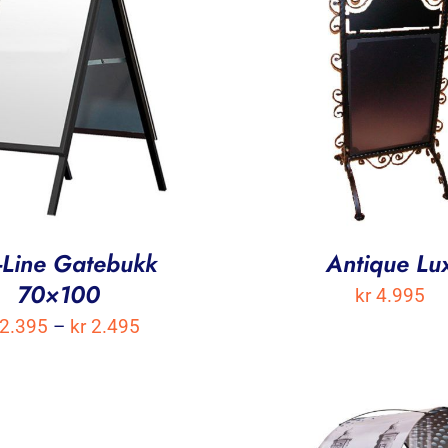
-Line Gatebukk
Antique Lu
70×100
kr
4.995
Prisområde:
2.395
–
kr
2.495
kr 2.395
til
kr 2.495