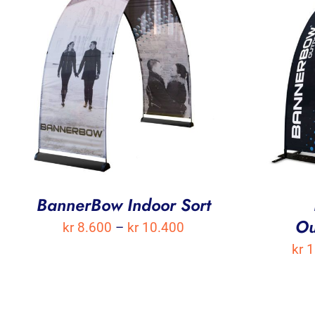
BannerBow Indoor Sort
Ou
Prisområde:
kr
8.600
–
kr
10.400
kr
1
kr 8.600
til
kr 10.400