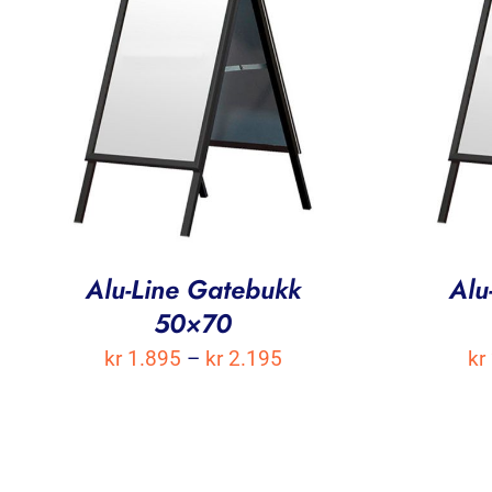
Alu-Line Gatebukk
Alu
50×70
Prisområde:
kr
1.895
–
kr
2.195
kr
kr 1.895
til
kr 2.195