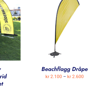
w
Beachflagg Dråpe
rid
Prisområde
kr
2.100
–
kr
2.600
et
kr 2.100
til
kr 2.600