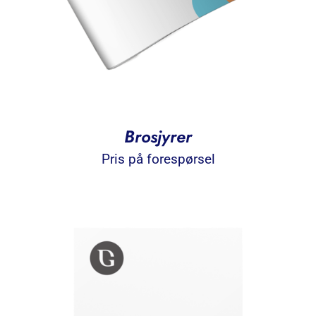
Brosjyrer
Pris på forespørsel