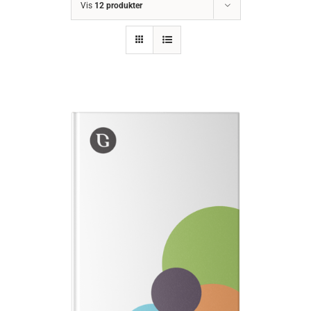
Vis
12 produkter