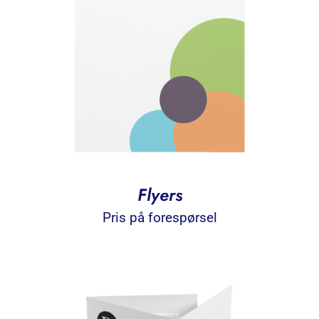
Flyers
Pris på forespørsel