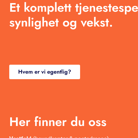
Et komplett tjenestespe
Arbeid
synlighet og vekst.
Produkter
Blogg
Kontakt
Hvem er vi egentlig?
Her finner du oss