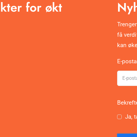
kter for økt
Nyh
Trenger
få verd
kan øke
E-post
Bekreft
Ja, t