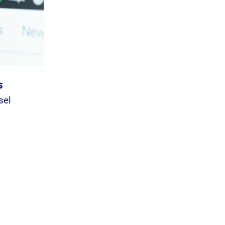
s
sel