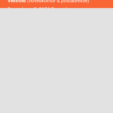
Vestfold
(hovedkontor & postadresse)
Revetalgata 2, 3174 Revetal
Oslo
(salgskontor)
Trondheimsveien 2, 0560 Oslo
© Copyright 2012 - 2026 | Ditt Grafisk AS | All Rights Reserved