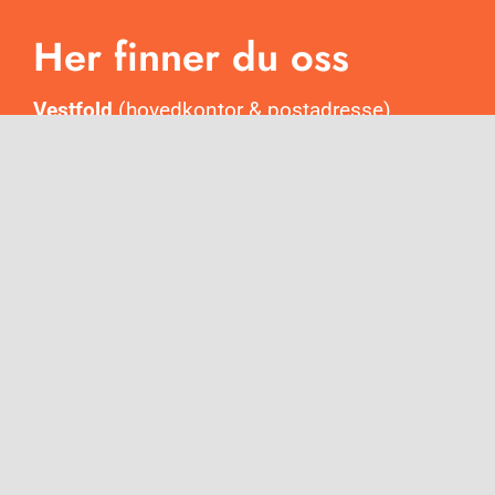
Her finner du oss
Vestfold
(hovedkontor & postadresse)
Revetalgata 2, 3174 Revetal
Oslo
(salgskontor)
Trondheimsveien 2, 0560 Oslo