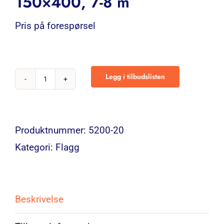
150×400, 7-8 m
Pris på forespørsel
Legg i tilbudslisten
Reklameflagg
Stående
150x400,
Produktnummer:
5200-20
7-
Kategori:
Flagg
8
m
antall
Beskrivelse