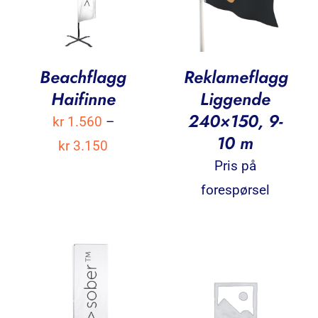
Beachflagg
Reklameflagg
Haifinne
Liggende
240×150, 9-
kr
1.560
–
10 m
Prisområde:
kr
3.150
Pris på
kr 1.560
forespørsel
til
kr 3.150