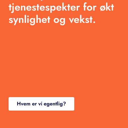
tjenestespekter for økt
Blogg
synlighet og vekst.
Kontakt
Hvem er vi egentlig?