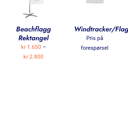
Beachflagg
Windtracker/Fla
Rektangel
Pris på
kr
1.650
–
forespørsel
Prisområde:
kr
2.800
kr 1.650
til
kr 2.800