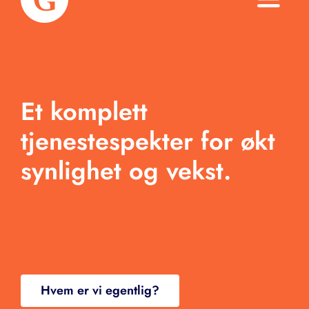
Toggle
Naviga
Om oss
Tjenester
Et komplett
Arbeid
tjenestespekter for økt
synlighet og vekst.
Produkter
Blogg
Kontakt
Hvem er vi egentlig?