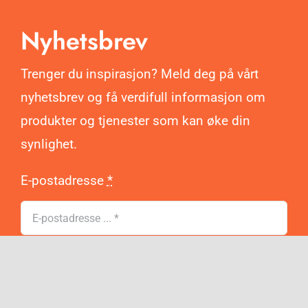
Nyhetsbrev
Trenger du inspirasjon? Meld deg på vårt
nyhetsbrev og få verdifull informasjon om
produkter og tjenester som kan øke din
synlighet.
E-postadresse
*
Bekreftelse
*
Ja, takk! Jeg vil motta e-post fra Ditt