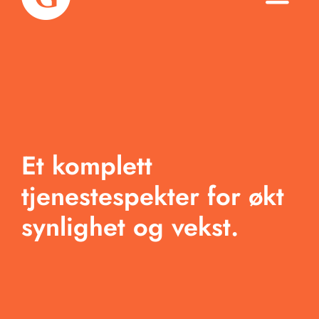
Toggle
Naviga
Om oss
Tjenester
Arbeid
Et komplett
Produkter
tjenestespekter for økt
Blogg
synlighet og vekst.
Kontakt