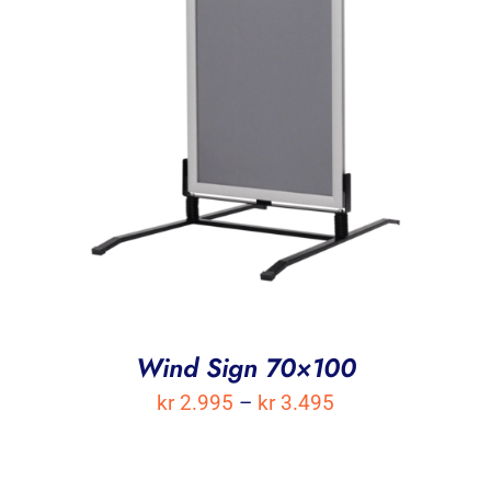
Wind Sign 70×100
Prisområde:
kr
2.995
–
kr
3.495
kr 2.995
til