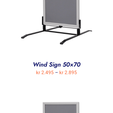
Wind Sign 50×70
Prisområde:
kr
2.495
–
kr
2.895
kr 2.495
til
kr 2.895