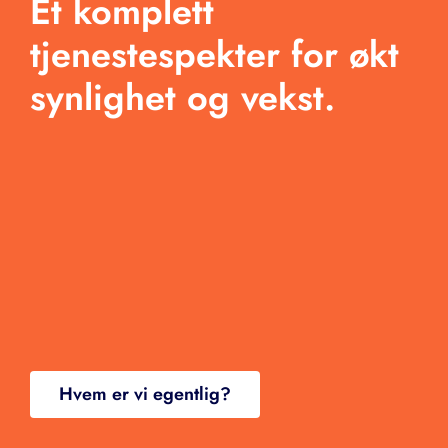
Et komplett
Produkter
tjenestespekter for økt
Blogg
synlighet og vekst.
Kontakt
Hvem er vi egentlig?