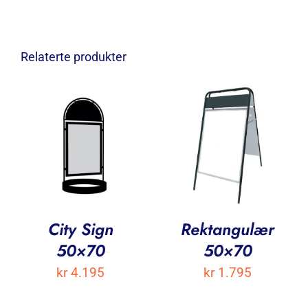
Relaterte produkter
City Sign
Rektangulær
50×70
50×70
kr
4.195
kr
1.795