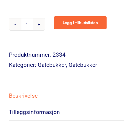
Legg i tilbudslisten
Warning
Sign
antall
Produktnummer:
2334
Kategorier:
Gatebukker
,
Gatebukker
Beskrivelse
Tilleggsinformasjon