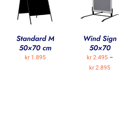
Standard M
Wind Sign
50×70 cm
50×70
kr
1.895
kr
2.495
–
Prisområ
kr
2.895
kr 2.495
til
kr 2.895