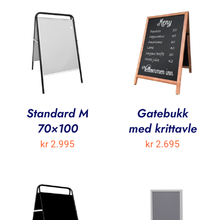
Standard M
Gatebukk
70×100
med krittavle
kr
2.995
kr
2.695