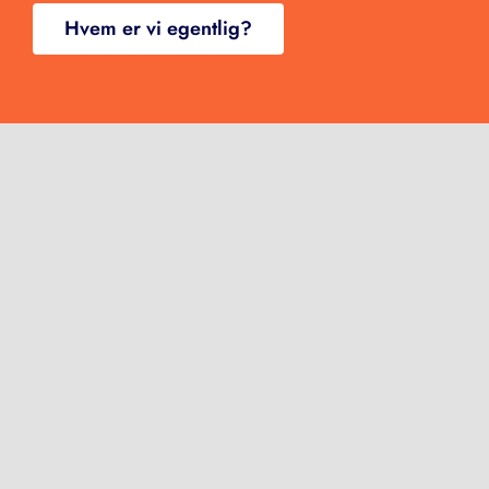
Hvem er vi egentlig?
Her finner du oss
Vestfold
(hovedkontor & postadresse)
Revetalgata 2, 3174 Revetal
Oslo
(salgskontor)
Trondheimsveien 2, 0560 Oslo