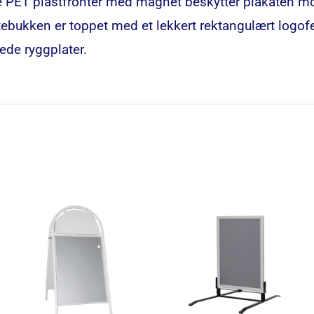
PET plastfronter med magnet beskytter plakaten mo
tebukken er toppet med et lekkert rektangulært logofe
kede ryggplater.