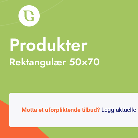
Skip
to
content
Produkter
Om oss
Tjenester
Rektangulær 50×70
Arbeid
Produkter
Blogg
Motta et uforpliktende tilbud?
Legg aktuelle p
Kontakt