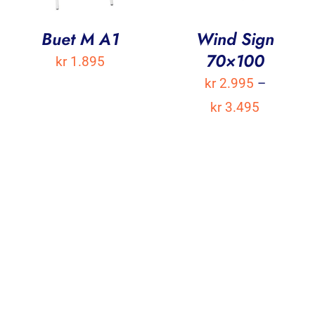
Buet M A1
Wind Sign
70×100
kr
1.895
kr
2.995
–
Prisområ
kr
3.495
kr 2.995
til
kr 3.495