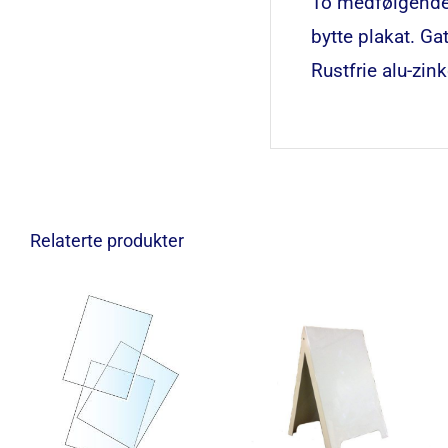
To medfølgende 
bytte plakat. Ga
Rustfrie alu-zin
Relaterte produkter