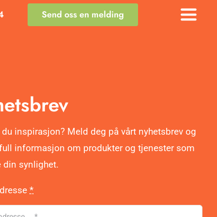
4
Send oss en melding
Toggle
Naviga
etsbrev
 du inspirasjon? Meld deg på vårt nyhetsbrev og
ifull informasjon om produkter og tjenester som
 din synlighet.
adresse
*