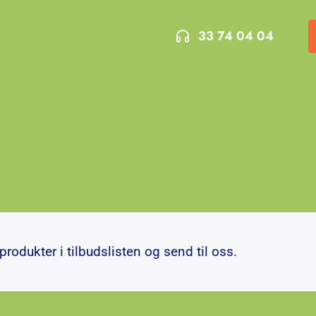
33 74 04 04
rodukter i tilbudslisten og send til oss.