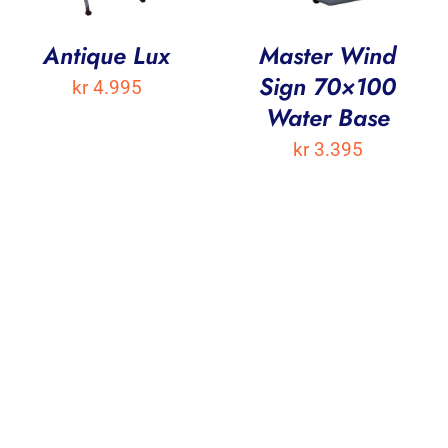
Antique Lux
Master Wind
Sign 70×100
kr
4.995
Water Base
kr
3.395
de: