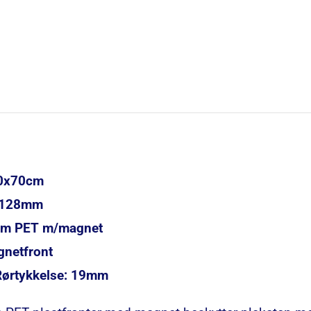
50x70cm
x 128mm
8mm PET m/magnet
gnetfront
 Rørtykkelse: 19mm