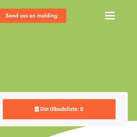
Send oss en melding
Toggle
Navigati
Din tilbudsliste: 0