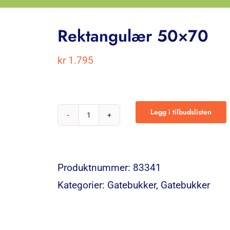
Rektangulær 50×70
kr
1.795
Legg i tilbudslisten
Rektangulær
50×70
antall
Produktnummer:
83341
Kategorier:
Gatebukker
,
Gatebukker