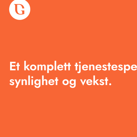
Om oss
Tjenester
Et komplett tjenestespe
Arbeid
synlighet og vekst.
Produkter
Blogg
Kontakt