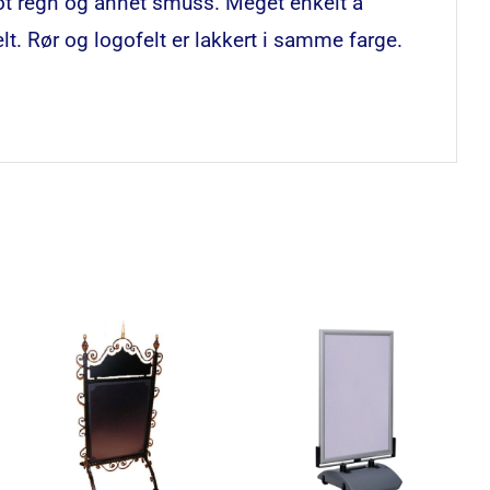
t regn og annet smuss. Meget enkelt å
lt. Rør og logofelt er lakkert i samme farge.