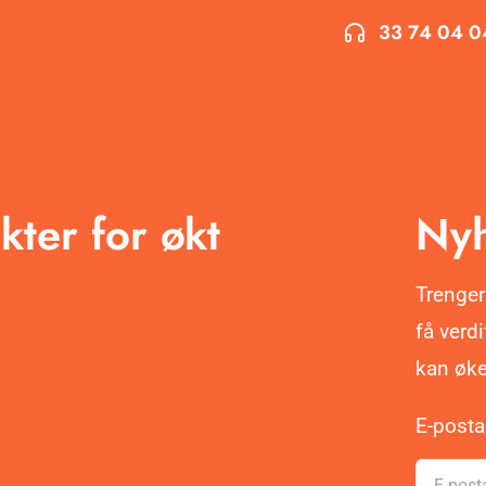
33 74 04 0
kter for økt
Nyh
Trenger
få verd
kan øke
E-post