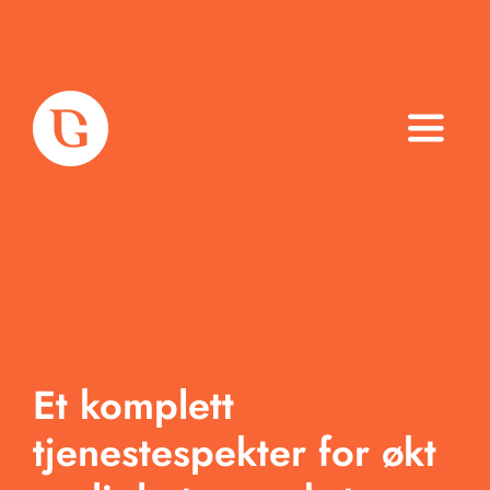
Toggle
Naviga
Om oss
Tjenester
Arbeid
Et komplett
Produkter
tjenestespekter for økt
Blogg