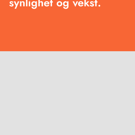
synlighet og vekst.
Kontakt
Hvem er vi egentlig?