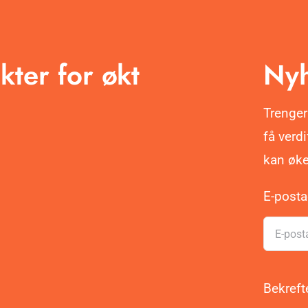
kter for økt
Nyh
Trenger
få verd
kan øke
E-post
Bekreft