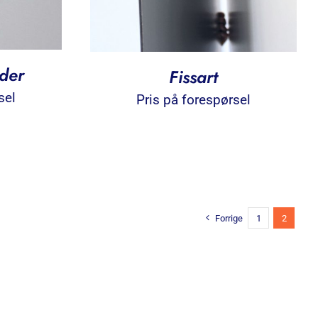
ader
Fissart
sel
Pris på forespørsel
Forrige
1
2