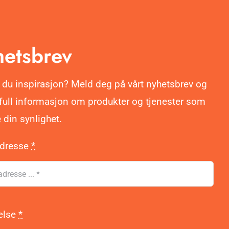
Naviga
etsbrev
 du inspirasjon? Meld deg på vårt nyhetsbrev og
ifull informasjon om produkter og tjenester som
 din synlighet.
adresse
*
else
*