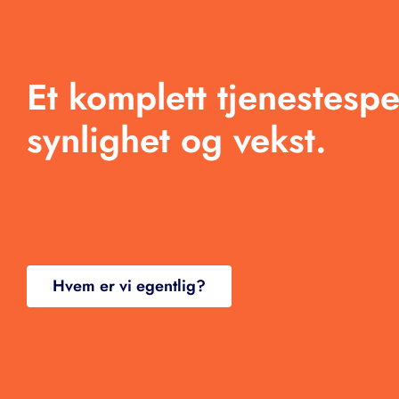
Om oss
Tjenester
Et komplett tjenestespe
Arbeid
synlighet og vekst.
Produkter
Blogg
Kontakt
Hvem er vi egentlig?