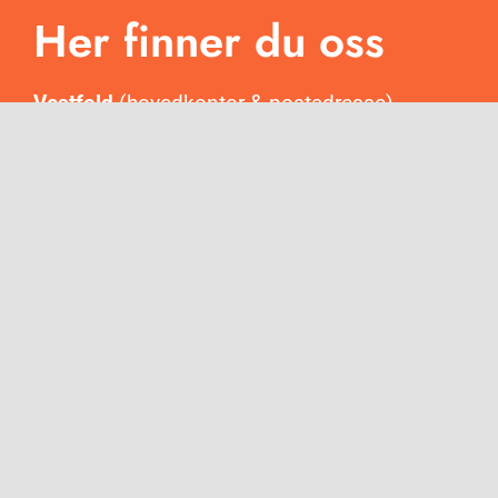
Her finner du oss
Vestfold
(hovedkontor & postadresse)
Revetalgata 2, 3174 Revetal
Oslo
(salgskontor)
Trondheimsveien 2, 0560 Oslo