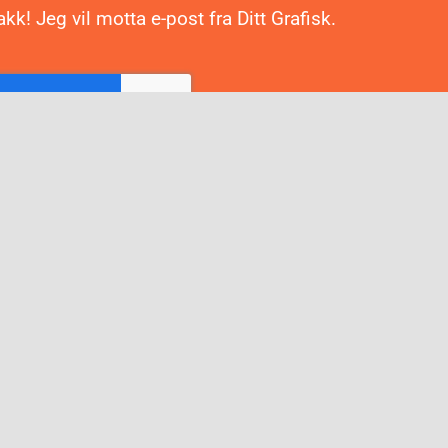
akk! Jeg vil motta e-post fra Ditt Grafisk.
d meg på!
 miljøpolicy