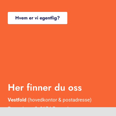
Hvem er vi egentlig?
Her finner du oss
Vestfold
(hovedkontor & postadresse)
Revetalgata 2, 3174 Revetal