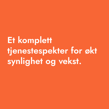
Om oss
Tjenester
Arbeid
Et komplett
Produkter
tjenestespekter for økt
synlighet og vekst.
Blogg
Kontakt