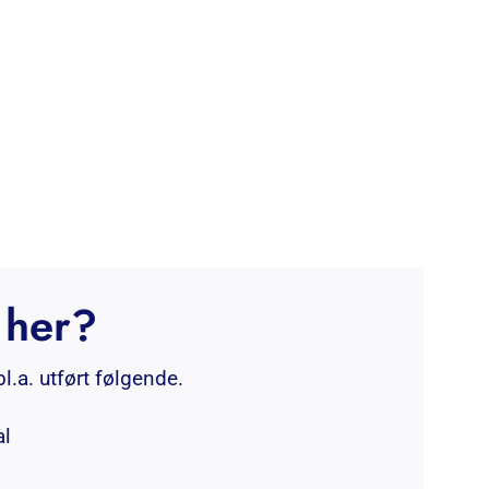
 her?
bl.a. utført følgende.
al