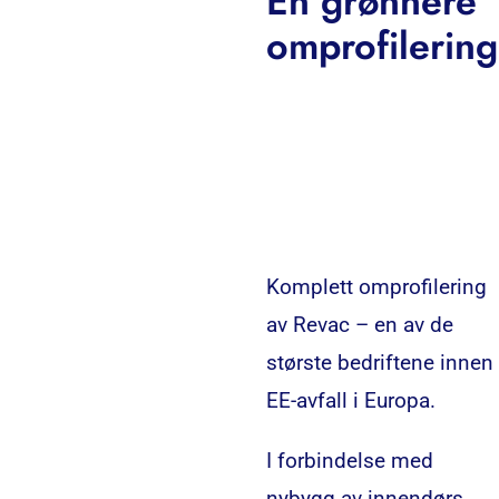
En grønnere
omprofilering
Komplett omprofilering
av Revac – en av de
største bedriftene innen
EE-avfall i Europa.
I forbindelse med
nybygg av innendørs