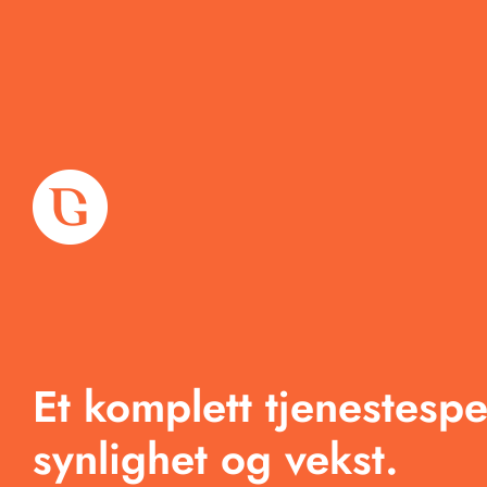
Om oss
Tjenester
Et komplett tjenestespe
Arbeid
synlighet og vekst.
Produkter