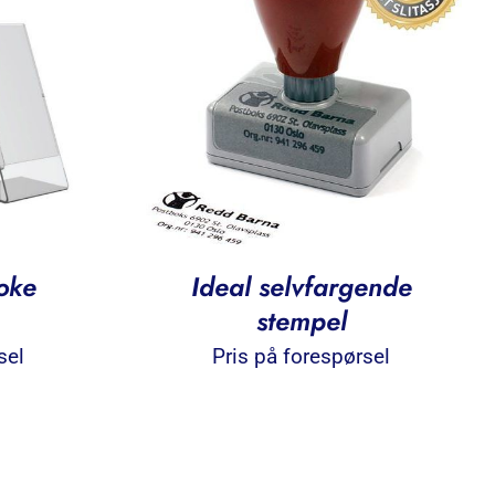
oke
Ideal selvfargende
stempel
sel
Pris på forespørsel