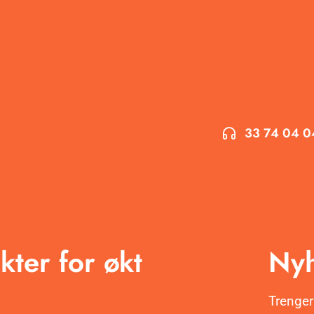
33 74 04 0
kter for økt
Nyh
Trenger