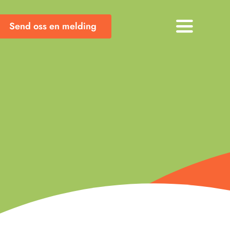
Send oss en melding
Toggle
Navigati