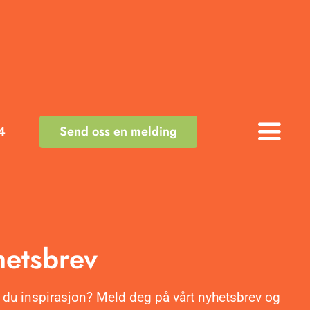
4
Send oss en melding
Toggle
Naviga
etsbrev
 du inspirasjon? Meld deg på vårt nyhetsbrev og