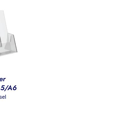
er
A5/A6
sel