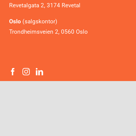
Revetalgata 2, 3174 Revetal
Oslo
(salgskontor)
Trondheimsveien 2, 0560 Oslo
Nyhetsbrev
Trenger du inspirasjon? Meld deg på vårt
nyhetsbrev og få verdifull informasjon om
produkter og tjenester som kan øke din