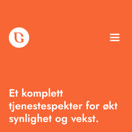
Toggle
Naviga
Om oss
Tjenester
Et komplett
Arbeid
tjenestespekter for økt
Produkter
synlighet og vekst.
Blogg