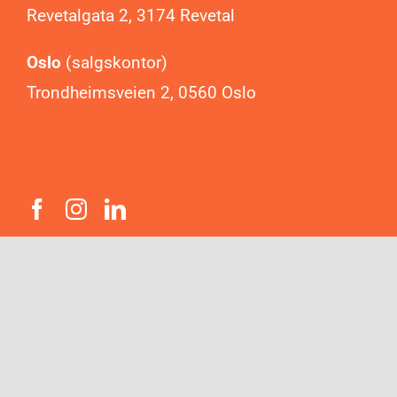
Revetalgata 2, 3174 Revetal
Oslo
(salgskontor)
Trondheimsveien 2, 0560 Oslo
Nyhetsbrev
Trenger du inspirasjon? Meld deg på vårt
nyhetsbrev og få verdifull informasjon om
produkter og tjenester som kan øke din