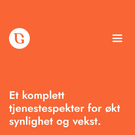
Toggle
Naviga
Om oss
Tjenester
Et komplett
Arbeid
tjenestespekter for økt
Produkter
synlighet og vekst.
Blogg