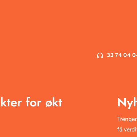
33 74 04 0
kter for økt
Nyh
Trenger
få verd