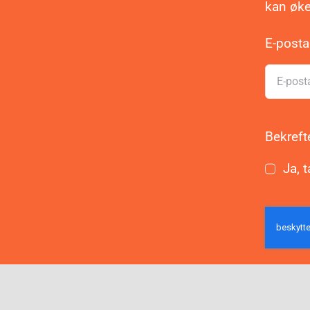
kan øke
E-post
Bekreft
Ja, t
Mel