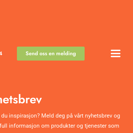
4
Send oss en melding
Toggle
Naviga
etsbrev
 du inspirasjon? Meld deg på vårt nyhetsbrev og
ifull informasjon om produkter og tjenester som