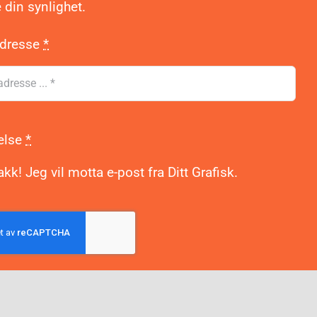
 din synlighet.
adresse
*
else
*
akk! Jeg vil motta e-post fra Ditt Grafisk.
d meg på!