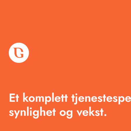
Om oss
Tjenester
Et komplett tjenestespe
Arbeid
synlighet og vekst.
Produkter