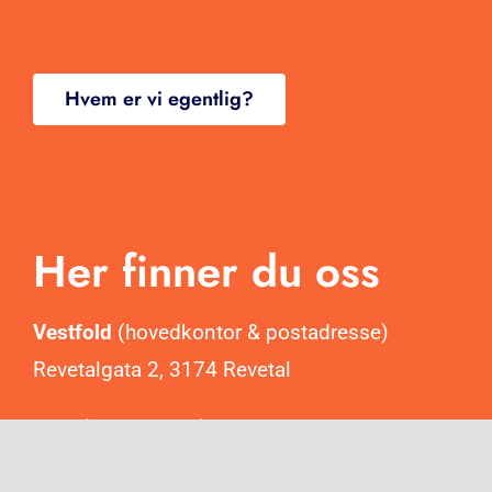
Blogg
Kontakt
Hvem er vi egentlig?
Her finner du oss
Vestfold
(hovedkontor & postadresse)
Revetalgata 2, 3174 Revetal
Oslo
(salgskontor)
Trondheimsveien 2, 0560 Oslo