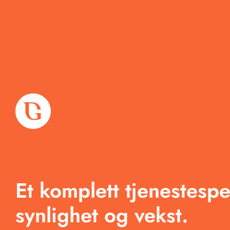
Om oss
Tjenester
Et komplett tjenestespe
Arbeid
synlighet og vekst.