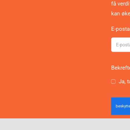
få verd
kan øke
E-post
Bekreft
Ja, t