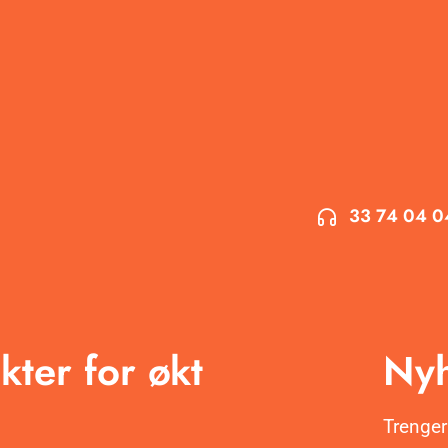
33 74 04 0
kter for økt
Nyh
Trenger