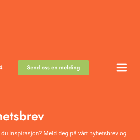
4
Send oss en melding
Toggle
Naviga
etsbrev
 du inspirasjon? Meld deg på vårt nyhetsbrev og