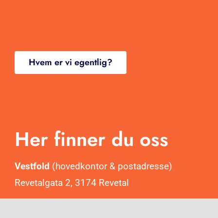
Produkter
Blogg
Kontakt
Hvem er vi egentlig?
Her finner du oss
Vestfold
(hovedkontor & postadresse)
Revetalgata 2, 3174 Revetal
Oslo
(salgskontor)