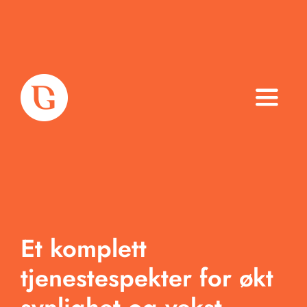
Toggle
Naviga
Om oss
Tjenester
Arbeid
Et komplett
Produkter
tjenestespekter for økt
Blogg