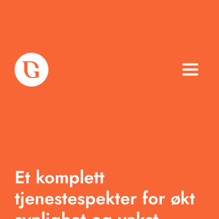
Toggle
Naviga
Om oss
Tjenester
Arbeid
Et komplett
Produkter
tjenestespekter for økt
Blogg