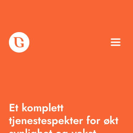
Toggle
Naviga
Om oss
Tjenester
Arbeid
Et komplett
Produkter
tjenestespekter for økt
Blogg