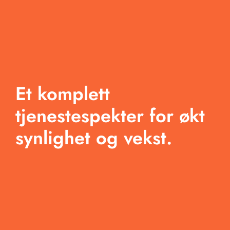
Om oss
Tjenester
Arbeid
Et komplett
Produkter
tjenestespekter for økt
Blogg
synlighet og vekst.
Kontakt