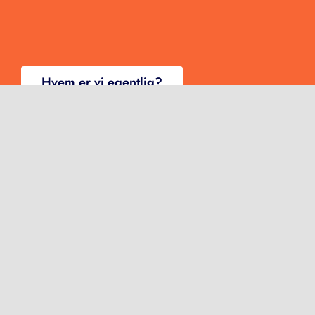
Hvem er vi egentlig?
Her finner du oss